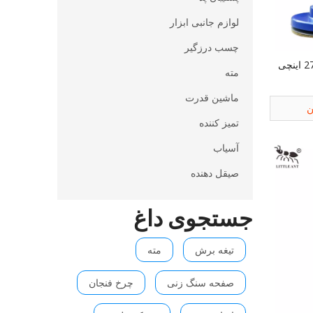
لوازم جانبی ابزار
چسب درزگیر
دستگاه پولیش پرسرعت گلدن بول 27 اینچی
مته
ماشین قدرت
ن
تمیز کننده
آسیاب
صیقل دهنده
جستجوی داغ
تیغه برش
مته
صفحه سنگ زنی
چرخ فنجان