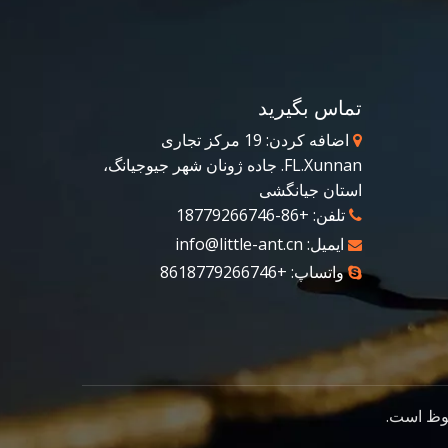
تماس بگیرید
اضافه کردن: 19 مرکز تجاری

FL.Xunnan. جاده ژونان شهر جیوجیانگ،
استان جیانگشی
تلفن: +86-18779266746

ایمیل:
info@little-ant.cn

واتساپ: +8618779266746
