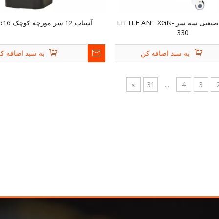
جاروبرقی صنعتی سه سر LITTLE ANT XGN-
آسیاب 12 سر مورچه کوچک XGN-516
330
به سبد اضافه کن
به سبد اضافه ک
»
31
...
4
3