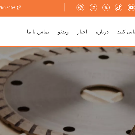
+86-18779266746

انی کنید
درباره
اخبار
ویدئو
تماس با ما