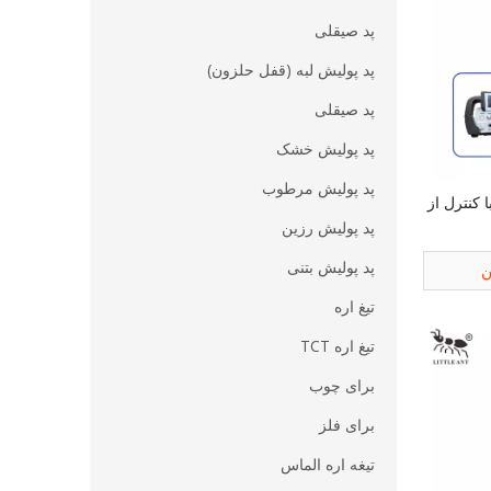
پد صیقلی
پد پولیش لبه (قفل حلزون)
پد صیقلی
پد پولیش خشک
پد پولیش مرطوب
کنترل از
پد پولیش رزین
پد پولیش بتنی
ن
تیغ اره
تیغ اره TCT
برای چوب
برای فلز
تیغه اره الماس