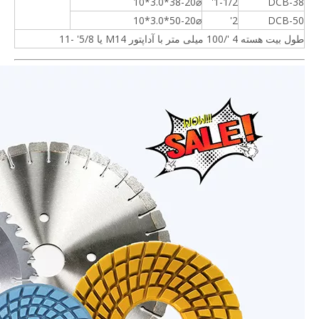
⌀38-20*3.0*10
1-1/2'
DCB-38
⌀50-20*3.0*10
2'
DCB-50
طول بیت هسته 4 '/100 میلی متر با آداپتور M14 یا 5/8' -11