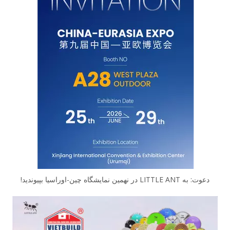
دعوت: به LITTLE ANT در نهمین نمایشگاه چین-اوراسیا بپیوندید!