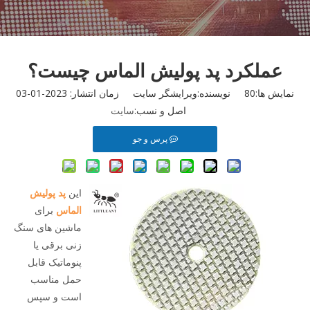
عملکرد پد پولیش الماس چیست؟
نمایش ها:
80
نویسنده:ویرایشگر سایت زمان انتشار: 2023-01-03
اصل و نسب:
سایت
پرس و جو
این
پد پولیش
الماس
برای
ماشین های سنگ
زنی برقی یا
پنوماتیک قابل
حمل مناسب
است و سپس