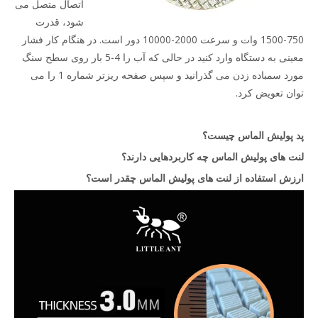
اتصال متصل می
شود، قدرت
750-1500 وات و سرعت 2000-10000 دور است. در هنگام کار فشار
معینی به دستگاه وارد کنید در حالی که آب را 4-5 بار روی سطح سنگ
مورد سمباده زدن می گذرانید و سپس صفحه ریزتر شماره 1 را می
توان تعویض کرد.
پد پولیش الماس چیست؟
لنت های پولیش الماس چه کاربردهایی دارند؟
ارزش استفاده از لنت های پولیش الماس چقدر است؟