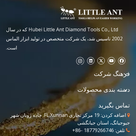
Hubei Little Ant Diamond Tools Co., Ltd که در سال
2002 تاسیس شد، یک شرکت متخصص در تولید ابزار الماس
است.
فرهنگ شرکت
دسته بندی محصولات
تماس بگیرید
اضافه کردن: 19 مرکز تجاری FL.Xunnan. جاده ژونان شهر

جیوجیانگ، استان جیانگشی
تلفن: 18779266746 -86+
