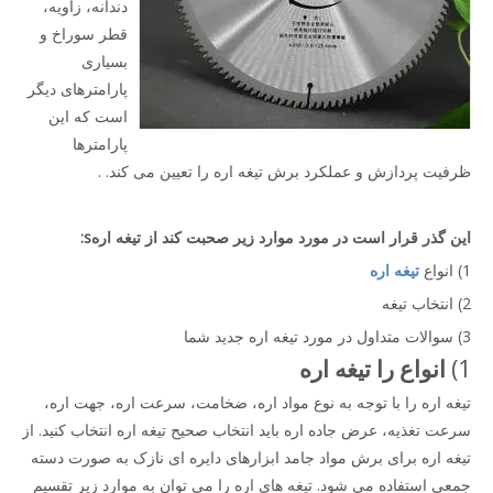
دندانه، زاویه،
قطر سوراخ و
بسیاری
پارامترهای دیگر
است که این
پارامترها
ظرفیت پردازش و عملکرد برش تیغه اره را تعیین می کند. .
این
گذر
قرار است در مورد موارد زیر صحبت کند
از
تیغه اره
s:
1) انواع
تیغه اره
2) انتخاب تیغه
3) سوالات متداول در مورد تیغه اره جدید شما
1)
انواع
را
تیغه اره
تیغه اره را با توجه به نوع مواد اره، ضخامت، سرعت اره، جهت اره،
سرعت تغذیه، عرض جاده اره باید انتخاب صحیح تیغه اره انتخاب کنید. از
تیغه اره برای برش مواد جامد ابزارهای دایره ای نازک به صورت دسته
جمعی استفاده می شود. تیغه های اره را می توان به موارد زیر تقسیم