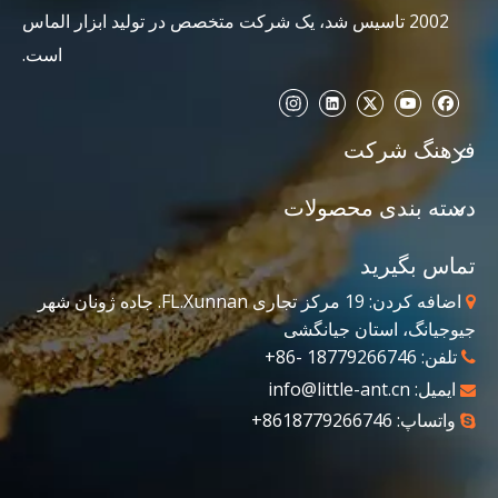
2002 تاسیس شد، یک شرکت متخصص در تولید ابزار الماس
است.
فرهنگ شرکت
دسته بندی محصولات
تماس بگیرید
اضافه کردن: 19 مرکز تجاری FL.Xunnan. جاده ژونان شهر

جیوجیانگ، استان جیانگشی
تلفن: 18779266746 -86+

ایمیل:
info@little-ant.cn

واتساپ: 8618779266746+
