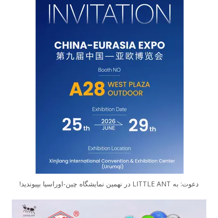
دعوت: به LITTLE ANT در نهمین نمایشگاه چین-اوراسیا بپیوندید!